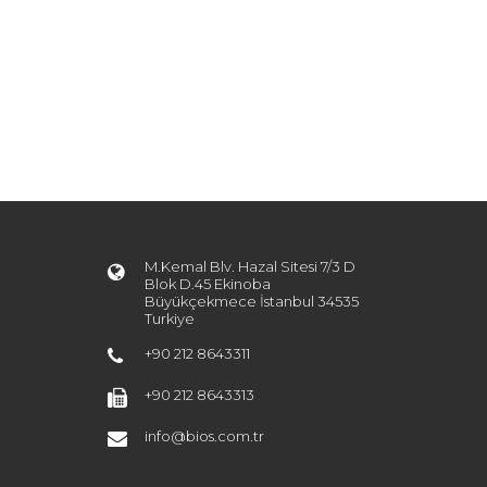
M.Kemal Blv. Hazal Sitesi 7/3 D
Blok D.45 Ekinoba
Büyükçekmece İstanbul 34535
Turkiye
+90 212 8643311
+90 212 8643313
info@bios.com.tr