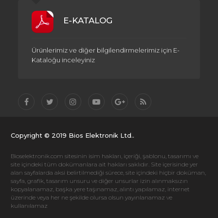
E-KATALOG
Ürünlerimiz ve diğer bilgilendirmelerimiz için E-
Kataloğu inceleyiniz
Copyright © 2019 Bios Elektronik Ltd..
Bioselektronik.com sitesinin isim hakları, içeriği, şablonu, tasarımı ve
site içindeki tüm dokümanlara ait hakları saklıdır. Site içerisinde yer
alan sayfalarda aksi belirtilmediği sürece, site içindeki hiçbir doküman,
sayfa, grafik, tasarım unsuru ve diğer unsurlar izin alınmaksızın
kopyalanamaz, başka yere taşınamaz, alıntı yapılamaz, internet
üzerinde veya her ne şekilde olursa olsun yayınlanamaz ve
kullanılamaz