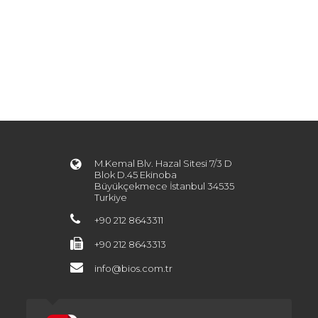
M.Kemal Blv. Hazal Sitesi 7/3 D
Blok D.45 Ekinoba
Büyükçekmece İstanbul 34535
Turkiye
+90 212 8643311
+90 212 8643313
info@bios.com.tr