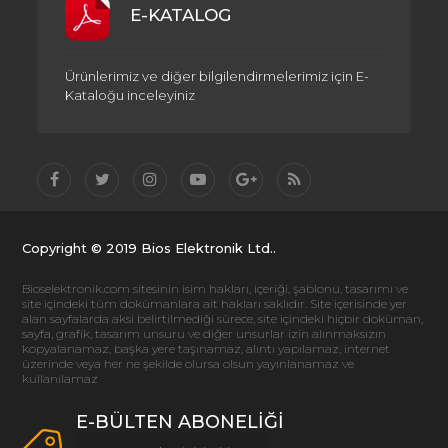
E-KATALOG
Ürünlerimiz ve diğer bilgilendirmelerimiz için E-
Kataloğu inceleyiniz
Copyright © 2019 Bios Elektronik Ltd..
Bioselektronik.com sitesinin isim hakları, içeriği, şablonu, tasarımı ve
site içindeki tüm dokümanlara ait hakları saklıdır. Site içerisinde yer
alan sayfalarda aksi belirtilmediği sürece, site içindeki hiçbir doküman,
sayfa, grafik, tasarım unsuru ve diğer unsurlar izin alınmaksızın
kopyalanamaz, başka yere taşınamaz, alıntı yapılamaz, internet
üzerinde veya her ne şekilde olursa olsun yayınlanamaz ve
kullanılamaz
E-BÜLTEN ABONELİĞİ